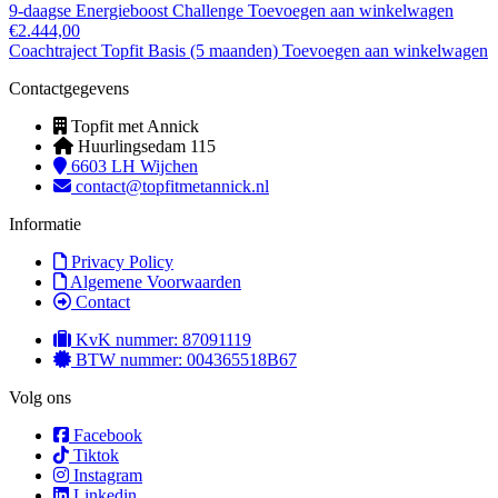
9-daagse Energieboost Challenge
Toevoegen aan winkelwagen
€
2.444,00
Coachtraject Topfit Basis (5 maanden)
Toevoegen aan winkelwagen
Contactgegevens
Topfit met Annick
Huurlingsedam 115
6603 LH Wijchen
contact@topfitmetannick.nl
Informatie
Privacy Policy
Algemene Voorwaarden
Contact
KvK nummer: 87091119
BTW nummer: 004365518B67
Volg ons
Facebook
Tiktok
Instagram
Linkedin