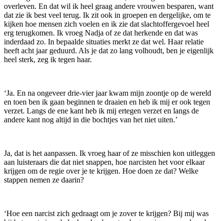
overleven. En dat wil ik heel graag andere vrouwen besparen, want
dat zie ik best veel terug. Ik zit ook in groepen en dergelijke, om te
kijken hoe mensen zich voelen en ik zie dat slachtoffergevoel heel
erg terugkomen. Ik vroeg Nadja of ze dat herkende en dat was
inderdaad zo. In bepaalde situaties merkt ze dat wel. Haar relatie
heeft acht jaar geduurd. Als je dat zo lang volhoudt, ben je eigenlijk
heel sterk, zeg ik tegen haar.
‘Ja. En na ongeveer drie-vier jaar kwam mijn zoontje op de wereld
en toen ben ik gaan beginnen te draaien en heb ik mij er ook tegen
verzet. Langs de ene kant heb ik mij ertegen verzet en langs de
andere kant nog altijd in die bochtjes van het niet uiten.’
Ja, dat is het aanpassen. Ik vroeg haar of ze misschien kon uitleggen
aan luisteraars die dat niet snappen, hoe narcisten het voor elkaar
krijgen om de regie over je te krijgen. Hoe doen ze dat? Welke
stappen nemen ze daarin?
‘Hoe een narcist zich gedraagt om je zover te krijgen? Bij mij was