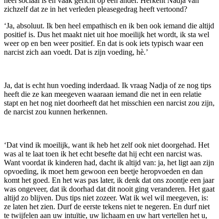
heel sociaal is en vaak gericht op een ander. Herkent Nadja van
zichzelf dat ze in het verleden pleasegedrag heeft vertoond?
‘Ja, absoluut. Ik ben heel empathisch en ik ben ook iemand die altijd
positief is. Dus het maakt niet uit hoe moeilijk het wordt, ik sta wel
weer op en ben weer positief. En dat is ook iets typisch waar een
narcist zich aan voedt. Dat is zijn voeding, hè.’
Ja, dat is echt hun voeding inderdaad. Ik vraag Nadja of ze nog tips
heeft die ze kan meegeven waaraan iemand die net in een relatie
stapt en het nog niet doorheeft dat het misschien een narcist zou zijn,
de narcist zou kunnen herkennen.
‘Dat vind ik moeilijk, want ik heb het zelf ook niet doorgehad. Het
was al te laat toen ik het echt besefte dat hij echt een narcist was.
Want voordat ik kinderen had, dacht ik altijd van: ja, het ligt aan zijn
opvoeding, ik moet hem gewoon een beetje heropvoeden en dan
komt het goed. En het was pas later, ik denk dat ons zoontje een jaar
was ongeveer, dat ik doorhad dat dit nooit ging veranderen. Het gaat
altijd zo blijven. Dus tips niet zozeer. Wat ik wel wil meegeven, is:
ze laten het zien. Durf de eerste tekens niet te negeren. En durf niet
te twijfelen aan uw intuïtie, uw lichaam en uw hart vertellen het u,