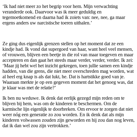
‘Ik had niet meer zo het begrip voor hem. Mijn verwachting
veranderde ook. Daarvoor was ik meer geduldig en
tegemoetkomend en daarna had ik zoiets van: nee, nee, ga maar
ergens anders uw narcistische toeren uithalen.’
Ze ging dus eigenlijk grenzen stellen op het moment dat ze een
kindje had. Ik vond dat supergoed van haar, want heel veel mensen,
of vrouwen, blijven een beetje in die rol van maar toegeven en maar
accepteren en dan gaat het steeds maar verder, verder, verder. Ik zei:
‘Maar jij hebt wel het inzicht gekregen, toen jullie samen een kindje
hadden, van die grens, die niet meer overschreden mag worden, wat
al heel erg knap is als dat lukt, he. Dat is hartstikke goed van je.
Waaraan merkte je op een gegeven moment dat het genoeg was, dat
je klaar was met de relatie?’
Ik ben nu weduwe. Ik denk dat eerlijk gezegd mijn reden om te
blijven bij hem, was om de kinderen te beschermen. Om de
karmische lijn eigenlijk te doorbreken. Om ervoor te zorgen dat niet
weer nóg een generatie zo zou worden. En ik denk dat als mijn
kinderen volwassen zouden zijn geworden en hij zou dan nog leven,
dat ik dan wel zou zijn vertrokken.’