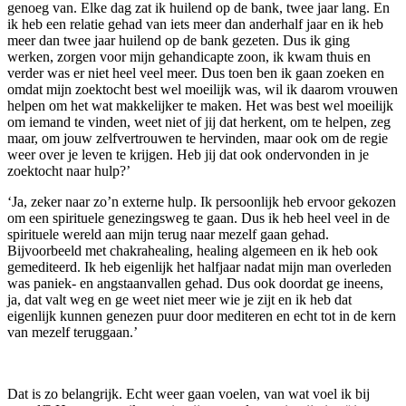
genoeg van. Elke dag zat ik huilend op de bank, twee jaar lang. En
ik heb een relatie gehad van iets meer dan anderhalf jaar en ik heb
meer dan twee jaar huilend op de bank gezeten. Dus ik ging
werken, zorgen voor mijn gehandicapte zoon, ik kwam thuis en
verder was er niet heel veel meer. Dus toen ben ik gaan zoeken en
omdat mijn zoektocht best wel moeilijk was, wil ik daarom vrouwen
helpen om het wat makkelijker te maken. Het was best wel moeilijk
om iemand te vinden, weet niet of jij dat herkent, om te helpen, zeg
maar, om jouw zelfvertrouwen te hervinden, maar ook om de regie
weer over je leven te krijgen. Heb jij dat ook ondervonden in je
zoektocht naar hulp?’
‘Ja, zeker naar zo’n externe hulp. Ik persoonlijk heb ervoor gekozen
om een spirituele genezingsweg te gaan. Dus ik heb heel veel in de
spirituele wereld aan mijn terug naar mezelf gaan gehad.
Bijvoorbeeld met chakrahealing, healing algemeen en ik heb ook
gemediteerd. Ik heb eigenlijk het halfjaar nadat mijn man overleden
was paniek- en angstaanvallen gehad. Dus ook doordat ge ineens,
ja, dat valt weg en ge weet niet meer wie je zijt en ik heb dat
eigenlijk kunnen genezen puur door mediteren en echt tot in de kern
van mezelf teruggaan.’
Dat is zo belangrijk. Echt weer gaan voelen, van wat voel ik bij