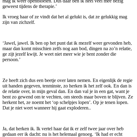
mag ik weer openbloeien. Dus daar ben ik heel veel mee bezig
geweest tijdens de therapie.’
Ik vroeg haar of ze vindt dat het al gelukt is, dat ze gelukkig mag
zijn van zichzelf.
‘Jawel, jawel. Ik ben op het punt dat ik mezelf weer gevonden heb,
maar dan komt misschien zelfs nog aan bod, dingen na zo’n relatie,
ge zijt jezelf kwijt. Je weet niet meer wie je bent zonder die
persoon.’
Ze heeft zich dus een beetje over laten nemen. En eigenlijk de regie
uit handen gegeven, tenminste, zo herken ik het zelf ook. En dan is
de relatie over, in mijn geval dan. En dan val je in een gat, want je
bent zo gewend om te vechten, om steeds maar boven te blijven. Ze
herkent het, ze noemt het ‘op schelpjes lopen’. Op je tenen lopen.
Dat je niet weet wanneer hij gaat exploderen..
Ja, dat herken ik. Ik vertel haar dat ik er zelf twee jaar over heb
gedaan eer ik dacht: nu is het helemaal genoeg. ‘Ik had er echt