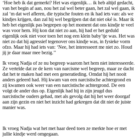
‘Hoe heb ik dat gemerkt? Het was eigenlijk… ik heb altijd gedacht,
van het begin af aan, nou het zal wel beter gaan, het zal wel gaan, ik
zal ‘m dat wel afleren, die typische fouten en ik had iets van: als we
kindjes krijgen, dan zal hij wel begrijpen dat dat niet oké is. Maar ik
heb het eigenlijk pas begrepen op het moment dat ons kindje te veel
was voor hem. Hij kon dat niet zo aan, hij had er het geduld
eigenlijk ook niet voor toen het nog een klein baby’tje was. Het was
niet zo dat hij agressief tegenover ons kindje was, in fysieke vorm
ofzo. Maar hij had iets van: ‘Nee, het interesseert me niet zo. Houd
jij je daar maar mee bezig.’’
Ik vroeg Nadja of ze nu begreep waarom het hem niet interesseerde.
Ze vertelde dat ze de kern van narcisme wel begreep, maar ze dacht
dat het te maken had met een generatieding. Omdat hij het nooit
anders geleerd had. Hij kwam van een narcistische achtergrond en
zij kwamen ook weer van een narcistische achtergrond. De een
volgt de ander dus op. Eigenlijk had hij in zijn jeugd dus
narcistische ouders gehad, met als gevolg dat hij het weer doorgaf
aan zijn gezin en niet het inzicht had gekregen dat dit niet de juiste
manier was.
Ik vroeg Nadja wat het met haar deed toen ze merkte hoe er met
jullie kindje werd omgegaan.