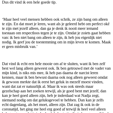
Dus dit vind ik een hele goede tip.
‘Maar heel veel mensen hebben ook schrik, ze zijn bang om alleen
te zijn. En dat moet je leren, want als je geleerd hebt om perfect oké
te zijn met jezelf alleen, dan ga je denk ik nooit meer iemand
toestaan om respectloos tegen je te zijn. Omdat je zoiets gaat hebben
van: ik ben niet bang om alleen te zijn, ik heb jou eigenlijk niet
nodig. Ik geef jou de toestemming om in mijn leven te komen. Maak
er geen misbruik van.’
Dat vind ik echt een hele mooie om af te sluiten, want ik ben zelf
best wel lang alleen geweest ook. Ik ben getrouwd met de vader van
mijn kind, is niks mis mee, ik heb pas daarna de narcist leren
kennen, maar ik ben bewust daarna ook nog alleen geweest omdat
ik gewoon merkte dat ik eerst het geluk in mezelf moest vinden,
want dat zat er natuurlijk al. Maar ik was ook steeds maar
gezelschap aan het zoeken terwijl, als je goed bent met jezelf, dan
kan je heel goed alleen zijn, heb je inderdaad wat Nadja zegt,
niemand nodig om dat geluksgevoel te hebben. Dan kan je zelfs
echt dagenlang, als het moet, alleen zijn. Dat zag ik ook in de
coronatijd, het ging me heel erg goed af terwijl ik heel veel alleen