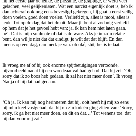
hij het eerste jaar de leuke, de plezante, de grappige, er werd veel
gelachen, veel gelijkenissen. Wat een narcist eigenlijk doet is, heb ik
dan achteraf ook nog eens bevestigd gekregen, hij gaat u eerst veilig
doen voelen, goed doen voelen. Verliefd zijn, alles is mooi, alles is
leuk. Tot op de dag dat het draait. Maar jij bent al zodanig verliefd
op hem dat je het gevoel hebt van: ja, ik kan hem niet laten gaan,
hè’. Dat is mijn soulmate of dat is de ware. Aks je in zo’n relatie
bent, dan wil je niet dat dat eindigt, je wilt dat dat blijft. En dan
ineens op een dag, dan merk je van: oh oké, shit, het is te laat.
Ik vroeg me af of hij ook enorme spijtbetuigingen vertoonde,
bijvoorbeeld nadat hij een woedeaanval had gehad. Dat hij zei: ‘Oh,
sorry dat ik zo boos heb gedaan, ik zal het niet meer doen’. Ik vroeg
Nadja of hij dat had gedaan.
‘Oh ja. Ik kan mij nog herinneren dat hij, ooit heeft hij mij zo eens
bij mijn keel vastgehad, dat hij op z’n knieën ging zitten van: ‘Sorry,
sorry, ik ga het niet meer doen, en dit en dat…’ Tot wenens toe, dat
hij dan voor mij zat.’