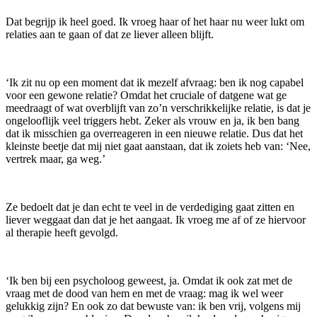
Dat begrijp ik heel goed. Ik vroeg haar of het haar nu weer lukt om
relaties aan te gaan of dat ze liever alleen blijft.
‘Ik zit nu op een moment dat ik mezelf afvraag: ben ik nog capabel
voor een gewone relatie? Omdat het cruciale of datgene wat ge
meedraagt of wat overblijft van zo’n verschrikkelijke relatie, is dat je
ongelooflijk veel triggers hebt. Zeker als vrouw en ja, ik ben bang
dat ik misschien ga overreageren in een nieuwe relatie. Dus dat het
kleinste beetje dat mij niet gaat aanstaan, dat ik zoiets heb van: ‘Nee,
vertrek maar, ga weg.’
Ze bedoelt dat je dan echt te veel in de verdediging gaat zitten en
liever weggaat dan dat je het aangaat. Ik vroeg me af of ze hiervoor
al therapie heeft gevolgd.
‘Ik ben bij een psycholoog geweest, ja. Omdat ik ook zat met de
vraag met de dood van hem en met de vraag: mag ik wel weer
gelukkig zijn? En ook zo dat bewuste van: ik ben vrij, volgens mij