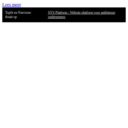
Lees meer
Topfit na Narcisme
SYS Platform - Website platform voor ambitieuze
draait op
ondernemers