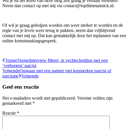
Wil je na het lezen van deze blog zelf graag je verhaal vertellen?
Neem dan contact op met mij via contact@topfitmetannick.nl.
Of wil je graag geholpen worden om weer sterker te worden en de
regie van je leven weer terug te pakken, neem dan vrijblijvend
contact met mij op. Dat kan gemakkelijk door het inplannen van een
online kennismakingsgesprek.
Vorige
Vorige
Interview Merel, in vechtscheiding met een
‘verborgen’ narcist
Volgende
Omgaan met een partner met kenmerken narcist of
narcisme
Volgende
Geef een reactie
Het e-mailadres wordt niet gepubliceerd.
Vereiste velden zijn
gemarkeerd met
*
Reactie
*