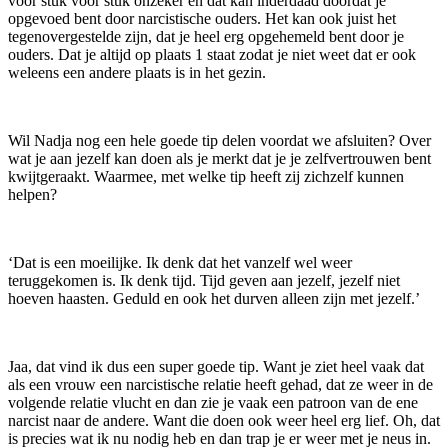
voor stuk voor stuk onzeker en dat kan inderdaad doordat je
opgevoed bent door narcistische ouders. Het kan ook juist het
tegenovergestelde zijn, dat je heel erg opgehemeld bent door je
ouders. Dat je altijd op plaats 1 staat zodat je niet weet dat er ook
weleens een andere plaats is in het gezin.
Wil Nadja nog een hele goede tip delen voordat we afsluiten? Over
wat je aan jezelf kan doen als je merkt dat je je zelfvertrouwen bent
kwijtgeraakt. Waarmee, met welke tip heeft zij zichzelf kunnen
helpen?
‘Dat is een moeilijke. Ik denk dat het vanzelf wel weer
teruggekomen is. Ik denk tijd. Tijd geven aan jezelf, jezelf niet
hoeven haasten. Geduld en ook het durven alleen zijn met jezelf.’
Jaa, dat vind ik dus een super goede tip. Want je ziet heel vaak dat
als een vrouw een narcistische relatie heeft gehad, dat ze weer in de
volgende relatie vlucht en dan zie je vaak een patroon van de ene
narcist naar de andere. Want die doen ook weer heel erg lief. Oh, dat
is precies wat ik nu nodig heb en dan trap je er weer met je neus in.